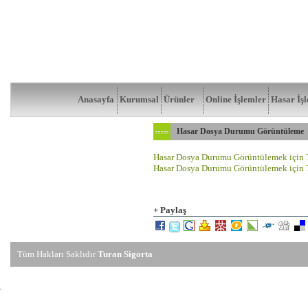
Anasayfa
Kurumsal
Ürünler
Online İşlemler
Hasar İşl
Hasar Dosya Durumu Görüntüleme
Hasar Dosya Durumu Görüntülemek için
Hasar Dosya Durumu Görüntülemek için 
+ Paylaş
Tüm Hakları Saklıdır
Turan Sigorta
emineWEBTR
|
Webmanager