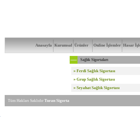
Anasayfa
Kurumsal
Ürünler
Online İşlemler
Hasar İşl
Sağlık Sigortaları
»
Ferdi Sağlık Sigortası
»
Grup Sağlık Sigortası
»
Seyahat Sağlık Sigortası
Tüm Hakları Saklıdır
Turan Sigorta
emineWEBTR
|
Webmanager